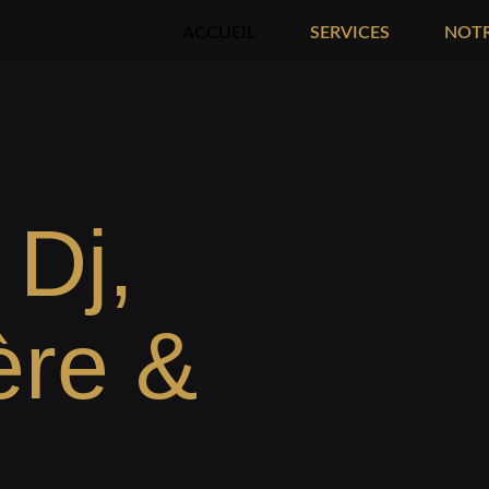
ACCUEIL
SERVICES
NOTR
 Dj,
ère &