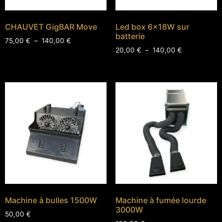
CHAUVET GigBAR Move
Led box 6x18W sur
batterie
75,00
€
–
140,00
€
20,00
€
–
140,00
€
Machine à bulles 1500W
Machine à fumée lourde
3000W
50,00
€