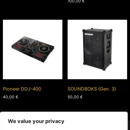
100,00
€
Pioneer DDJ-400
SOUNDBOKS (Gen. 3)
40,00
€
50,00
€
We value your privacy
+ 33 7 81 82 78 89