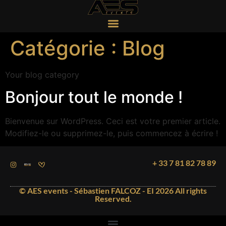
Catégorie :
Blog
Your blog category
Bonjour tout le monde !
Bienvenue sur WordPress. Ceci est votre premier article.
Modifiez-le ou supprimez-le, puis commencez à écrire !
+ 33 7 81 82 78 89
© AES events - Sébastien FALCOZ - EI 2026 All rights
Reserved.